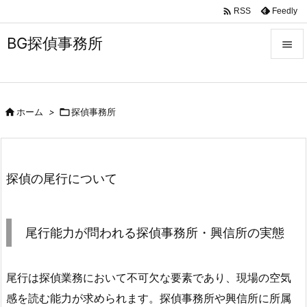

Feedly
RSS
BG探偵事務所


メニュ


ホーム
>

探偵事務所
サイド

前へ

探偵の尾行について
次へ

検索
尾行能力が問われる探偵事務所・興信所の実態
尾行は探偵業務において不可欠な要素であり、現場の空気
感を読む能力が求められます。探偵事務所や興信所に所属