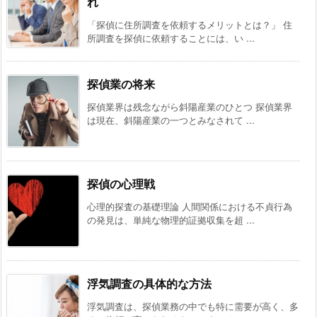
れ
「探偵に住所調査を依頼するメリットとは？」 住
所調査を探偵に依頼することには、い ...
探偵業の将来
探偵業界は残念ながら斜陽産業のひとつ 探偵業界
は現在、斜陽産業の一つとみなされて ...
探偵の心理戦
心理的探査の基礎理論 人間関係における不貞行為
の発見は、単純な物理的証拠収集を超 ...
浮気調査の具体的な方法
浮気調査は、探偵業務の中でも特に需要が高く、多