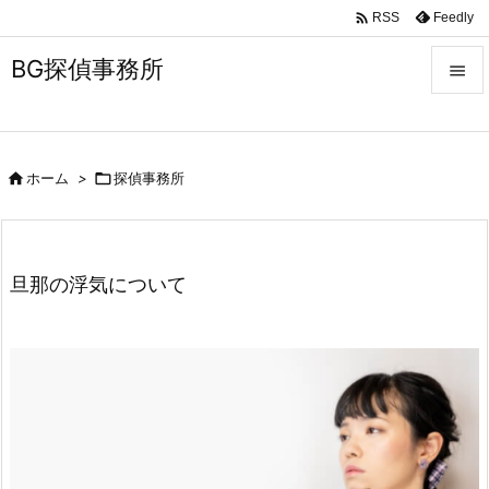

Feedly
RSS
BG探偵事務所


メニュ


ホーム
>

探偵事務所
サイド

前へ

旦那の浮気について
次へ

検索