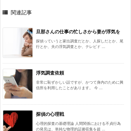

関連記事
旦那さんの仕事の忙しさから妻が浮気を
探偵っていうと家出調査だとか、人探しだとか、尾
行とか、夫の浮気調査とか、テレビド ...
浮気調査依頼
非常に恥ずかしい話ですが、かつて身内のために興
信所を利用したことがあります。 今 ...
探偵の心理戦
心理的探査の基礎理論 人間関係における不貞行為
の発見は、単純な物理的証拠収集を超 ...